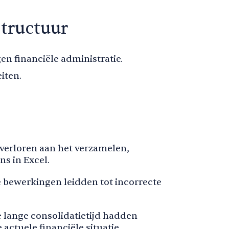
tructuur
n financiële administratie.
iten.
g verloren aan het verzamelen,
s in Excel.
 bewerkingen leidden tot incorrecte
e lange consolidatietijd hadden
e actuele financiële situatie.