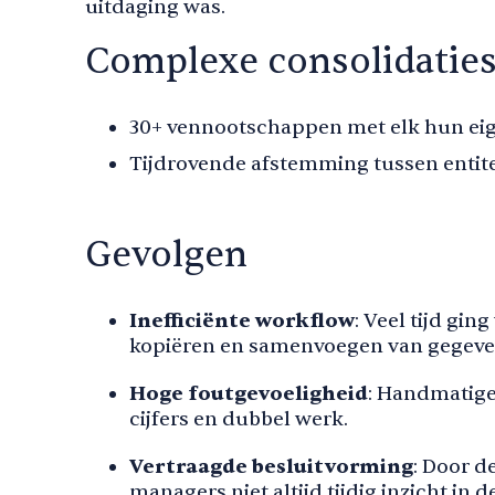
uitdaging was.
Complexe consolidaties
30+ vennootschappen met elk hun eige
Tijdrovende afstemming tussen entite
Gevolgen
Inefficiënte workflow
: Veel tijd gin
kopiëren en samenvoegen van gegeven
Hoge foutgevoeligheid
: Handmatige
cijfers en dubbel werk.
Vertraagde besluitvorming
: Door d
managers niet altijd tijdig inzicht in d