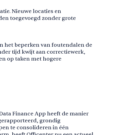
tie. Nieuwe locaties en
en toegevoegd zonder grote
en het beperken van foutendalen de
der tijd kwijt aan correctiewerk,
en op taken met hogere
tData Finance App heeft de manier
gerapporteerd, grondig
en te consolideren in één
rm, heeft Officenter nu een actueel