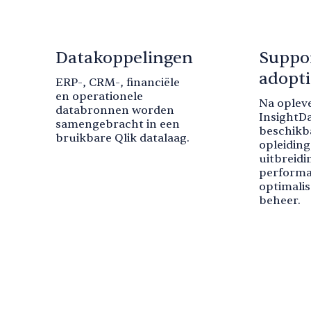
Datakoppelingen
Suppo
adopti
ERP-, CRM-, financiële
en operationele
Na opleve
databronnen worden
InsightD
samengebracht in een
beschikb
bruikbare Qlik datalaag.
opleiding
uitbreidi
perform
optimalis
beheer.