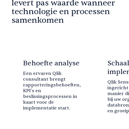
levert pas waarde wanneer
technologie en processen
samenkomen
Behoefte analyse
Schaa
imple
Een ervaren Qlik
consultant brengt
Qlik Sen
rapporteringsbehoeften,
ingericht
KPI's en
manier di
beslissingsprocessen in
bij uw or
kaart voor de
databron
implementatie start.
en groeip