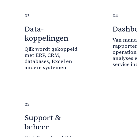
03
04
Data-
Dashb
koppelingen
Van mana
rapporter
Qlik wordt gekoppeld
operation
met ERP, CRM,
analyses e
databases, Excel en
service in
andere systemen.
05
Support &
beheer