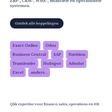
ERP-, CRM-, WMS-, financiële en operationele
systemen.
‍Ontdek alle koppelingen
Exact Online
Odoo
Business Central
SAP
Navision
Teamleader
Hubspot
Adsolut
Excel
andere...
Qlik expertise voor finance, sales, operations en HR