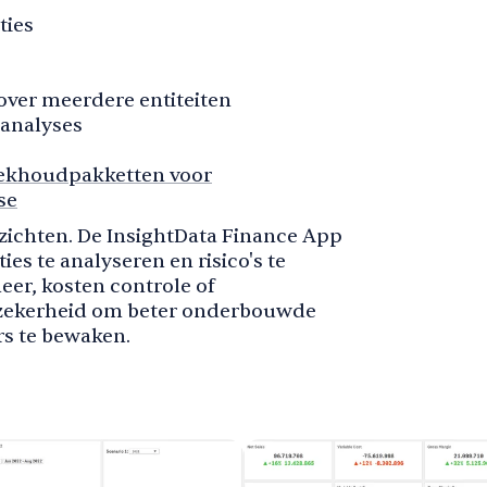
ties
over meerdere entiteiten
-analyses
oekhoudpakketten voor
se
inzichten. De InsightData Finance App
ies te analyseren en risico's te
er, kosten controle of
 zekerheid om beter onderbouwde
rs te bewaken.