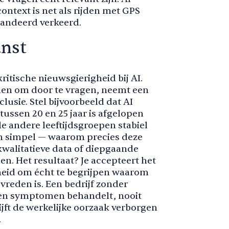
ontext is net als rijden met GPS
randeerd verkeerd.
unst
itische nieuwsgierigheid bij AI.
elen om door te vragen, neemt een
usie. Stel bijvoorbeeld dat AI
tussen 20 en 25 jaar is afgelopen
le andere leeftijdsgroepen stabiel
hien simpel — waarom precies deze
walitatieve data of diepgaande
n. Het resultaat? Je accepteert het
kheid om écht te begrijpen waarom
vreden is. Een bedrijf zonder
leen symptomen behandelt, nooit
jft de werkelijke oorzaak verborgen
.