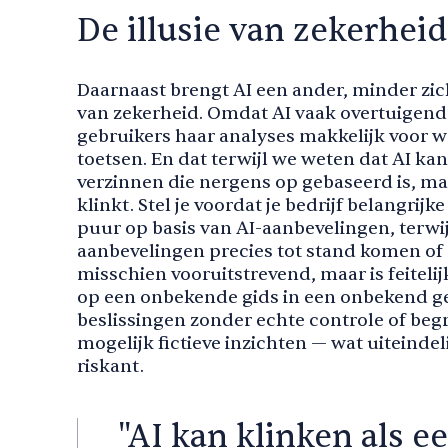
De illusie van zekerheid
Daarnaast brengt AI een ander, minder zich
van zekerheid. Omdat AI vaak overtuigend
gebruikers haar analyses makkelijk voor w
toetsen. En dat terwijl we weten dat AI ka
verzinnen die nergens op gebaseerd is, ma
klinkt. Stel je voordat je bedrijf belangrij
puur op basis van AI-aanbevelingen, terwi
aanbevelingen precies tot stand komen of of
misschien vooruitstrevend, maar is feiteli
op een onbekende gids in een onbekend geb
beslissingen zonder echte controle of begr
mogelijk fictieve inzichten — wat uiteindeli
riskant.
"AI kan klinken als ee