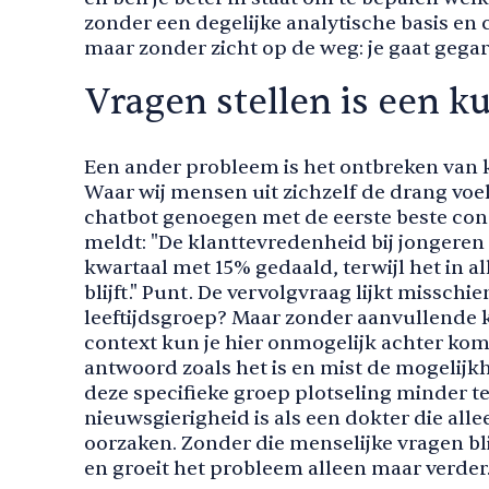
zonder een degelijke analytische basis en c
maar zonder zicht op de weg: je gaat gega
Vragen stellen is een k
Een ander probleem is het ontbreken van kr
Waar wij mensen uit zichzelf de drang vo
chatbot genoegen met de eerste beste concl
meldt: "De klanttevredenheid bij jongeren 
kwartaal met 15% gedaald, terwijl het in al
blijft." Punt. De vervolgvraag lijkt missc
leeftijdsgroep? Maar zonder aanvullende k
context kun je hier onmogelijk achter kome
antwoord zoals het is en mist de mogelij
deze specifieke groep plotseling minder te
nieuwsgierigheid is als een dokter die al
oorzaken. Zonder die menselijke vragen bli
en groeit het probleem alleen maar verder