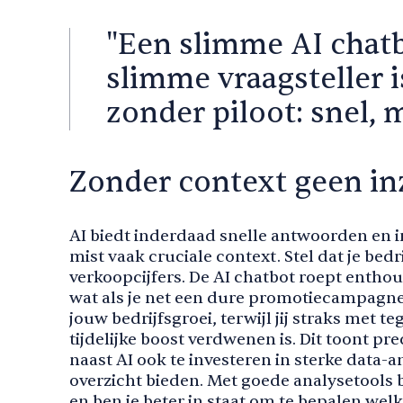
"Een slimme AI chat
slimme vraagsteller 
zonder piloot: snel, m
Zonder context geen in
AI biedt inderdaad snelle antwoorden en
mist vaak cruciale context. Stel dat je bedri
verkoopcijfers. De AI chatbot roept enthous
wat als je net een dure promotiecampagne 
jouw bedrijfsgroei, terwijl jij straks met te
tijdelijke boost verdwenen is. Dit toont pr
naast AI ook te investeren in sterke data-an
overzicht bieden. Met goede analysetools b
en ben je beter in staat om te bepalen welk