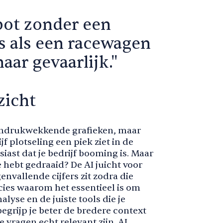
bot zonder een
is als een racewagen
aar gevaarlijk."
zicht
 indrukwekkende grafieken, maar
jf plotseling een piek ziet in de
iast dat je bedrijf booming is. Maar
hebt gedraaid? De AI juicht voor
genvallende cijfers zit zodra die
ecies waarom het essentieel is om
alyse en de juiste tools die je
egrijp je beter de bredere context
e vragen echt relevant zijn. AI