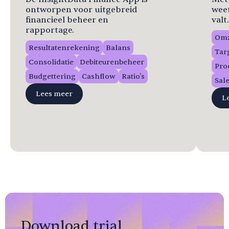
ontworpen voor uitgebreid
weet
financieel beheer en
valt.
rapportage.
Omz
Resultatenrekening
Balans
Tar
Consolidatie
Debiteurenbeheer
Pro
Budgettering
Cashflow
Ratio's
Sale
Lees meer
L
Download trial