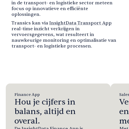
in de transport- en logistieke sector meteen
focus op innovatieve en efficiënte
oplossingen.
Transics kan via
InsightData Transport App
real-time inzicht verkrijgen in
vervoersgegevens, wat resulteert in
nauwkeurige monitoring en optimalisatie van
transport- en logistieke processen.
Finance App
Sale
Hou je cijfers in
Ve
balans, altijd en
en
overal.
me
De InsightData Finance App is
Met 